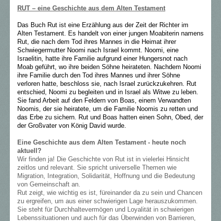
RUT – eine Geschichte aus dem Alten Testament
Das Buch Rut ist eine Erzählung aus der Zeit der Richter im
Alten Testament. Es handelt von einer jungen Moabiterin namens
Rut, die nach dem Tod ihres Mannes in die Heimat ihrer
Schwiegermutter Noomi nach Israel kommt. Noomi, eine
Israelitin, hatte ihre Familie aufgrund einer Hungersnot nach
Moab geführt, wo ihre beiden Söhne heirateten. Nachdem Noomi
ihre Familie durch den Tod ihres Mannes und ihrer Söhne
verloren hatte, beschloss sie, nach Israel zurückzukehren. Rut
entschied, Noomi zu begleiten und in Israel als Witwe zu leben.
Sie fand Arbeit auf den Feldern von Boas, einem Verwandten
Noomis, der sie heiratete, um die Familie Noomis zu retten und
das Erbe zu sichern. Rut und Boas hatten einen Sohn, Obed, der
der Großvater von König David wurde.
Eine Geschichte aus dem Alten Testament - heute noch
aktuell?
Wir finden ja! Die Geschichte von Rut ist in vielerlei Hinsicht
zeitlos und relevant. Sie spricht universelle Themen wie
Migration, Integration, Solidarität, Hoffnung und die Bedeutung
von Gemeinschaft an.
Rut zeigt, wie wichtig es ist, füreinander da zu sein und Chancen
zu ergreifen, um aus einer schwierigen Lage herauszukommen.
Sie steht für Durchhaltevermögen und Loyalität in schwierigen
Lebenssituationen und auch für das Überwinden von Barrieren,